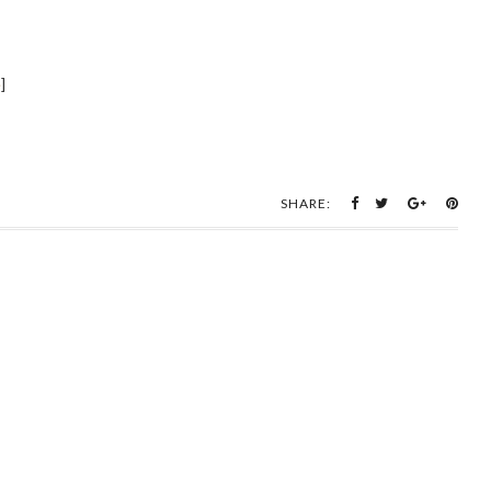
e
]
SHARE: