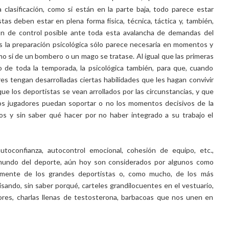
a clasificación, como si están en la parte baja, todo parece estar
stas deben estar en plena forma física, técnica, táctica y, también,
ión de control posible ante toda esta avalancha de demandas del
s la preparación psicológica sólo parece necesaria en momentos y
o si de un bombero o un mago se tratase. Al igual que las primeras
rgo de toda la temporada, la psicológica también, para que, cuando
es tengan desarrolladas ciertas habilidades que les hagan convivir
que los deportistas se vean arrollados por las circunstancias, y que
os jugadores puedan soportar o no los momentos decisivos de la
 y sin saber qué hacer por no haber integrado a su trabajo el
utoconfianza, autocontrol emocional, cohesión de equipo, etc.,
l mundo del deporte, aún hoy son considerados por algunos como
lamente de los grandes deportistas o, como mucho, de los más
isando, sin saber porqué, carteles grandilocuentes en el vestuario,
res, charlas llenas de testosterona, barbacoas que nos unen en