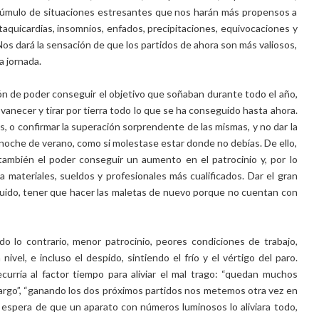
n cúmulo de situaciones estresantes que nos harán más propensos a
aquicardias, insomnios, enfados, precipitaciones, equivocaciones y
os dará la sensación de que los partidos de ahora son más valiosos,
a jornada.
ión de poder conseguir el objetivo que soñaban durante todo el año,
necer y tirar por tierra todo lo que se ha conseguido hasta ahora.
, o confirmar la superación sorprendente de las mismas, y no dar la
noche de verano, como si molestase estar donde no debías. De ello,
también el poder conseguir un aumento en el patrocinio y, por lo
 materiales, sueldos y profesionales más cualificados. Dar el gran
eguido, tener que hacer las maletas de nuevo porque no cuentan con
odo lo contrario, menor patrocinio, peores condiciones de trabajo,
vel, e incluso el despido, sintiendo el frío y el vértigo del paro.
curría al factor tiempo para aliviar el mal trago: “quedan muchos
 largo”, “ganando los dos próximos partidos nos metemos otra vez en
ca espera de que un aparato con números luminosos lo aliviara todo,