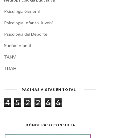
Psicología General
Psicología Infanto-Juvenil
Psicología del Deporte
Sueño Infantil
TANV
TDAH
PÁGINAS VISTAS EN TOTAL
4
5
2
2
6
6
DÓNDE PASO CONSULTA