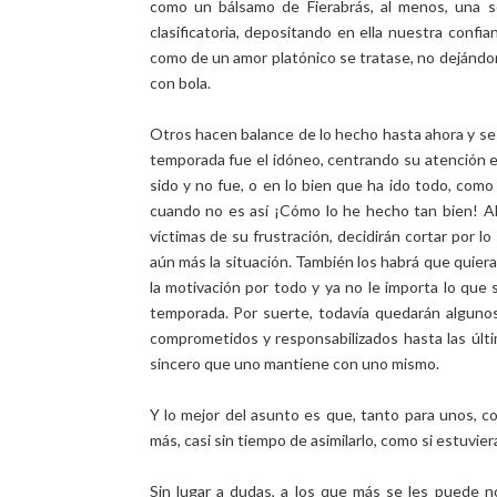
como un bálsamo de Fierabrás, al menos, una s
clasificatoria, depositando en ella nuestra conf
como de un amor platónico se tratase, no dejándo
con bola.
Otros hacen balance de lo hecho hasta ahora y se p
temporada fue el idóneo, centrando su atención e
sido y no fue, o en lo bien que ha ido todo, como s
cuando no es así ¡Cómo lo he hecho tan bien! Alg
víctimas de su frustración, decidirán cortar por l
aún más la situación. También los habrá que quier
la motivación por todo y ya no le importa lo que
temporada. Por suerte, todavía quedarán algunos 
comprometidos y responsabilizados hasta las últim
sincero que uno mantiene con uno mismo.
Y lo mejor del asunto es que, tanto para unos, 
más, casi sin tiempo de asimilarlo, como si estuvie
Sin lugar a dudas, a los que más se les puede no