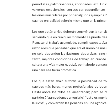
periodistas, patrocinadores, aficionados, etc. U
vaivenes emocionales, con sus correspondientes t
lesiones musculares por poner algunos ejemplos. N
cuando en realidad valen lo mismo que en la primer
Los que están arriba deberán convivir con la tens
sabiendo que en cualquier momento se puede desva
Rematar el trabajo acumulado, cumplir expectativas
razón a los que pensaban que era el sueño de una 
no sólo dependen las ilusiones deportivas, sino 
tanto, mejores condiciones de trabajo en cuanto a
salto a una vida mejor o, quizá, por haberlo cons
uno para esa tierra prometida.
Los que están abajo sufrirán la posibilidad de t
sueldos más bajos, menos profesionales de buen ni
Hasta ahora los fallos se lamentaban; pero se re
partidos”, “aún podemos arreglarlo”, “esto es muy
la lucha”, y convertían las jornadas en una agóni