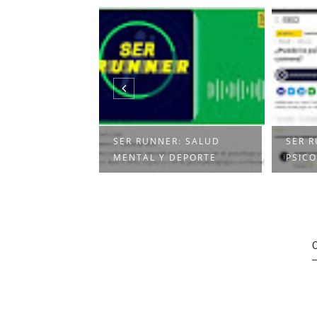
R:
SER RUNNER: SALUD
SER R
 TODO ESTO?
MENTAL Y DEPORTE
PSICO