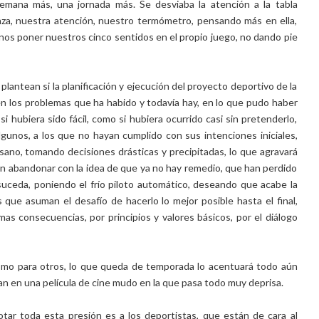
emana más, una jornada más. Se desviaba la atención a la tabla
ianza, nuestra atención, nuestro termómetro, pensando más en ella,
nos poner nuestros cinco sentidos en el propio juego, no dando pie
lantean si la planificación y ejecución del proyecto deportivo de la
n los problemas que ha habido y todavía hay, en lo que pudo haber
i hubiera sido fácil, como si hubiera ocurrido casi sin pretenderlo,
unos, a los que no hayan cumplido con sus intenciones iniciales,
o sano, tomando decisiones drásticas y precipitadas, lo que agravará
an abandonar con la idea de que ya no hay remedio, que han perdido
 suceda, poniendo el frío piloto automático, deseando que acabe la
que asuman el desafío de hacerlo lo mejor posible hasta el final,
as consecuencias, por principios y valores básicos, por el diálogo
como para otros, lo que queda de temporada lo acentuará todo aún
ran en una película de cine mudo en la que pasa todo muy deprisa.
tar toda esta presión es a los deportistas, que están de cara al