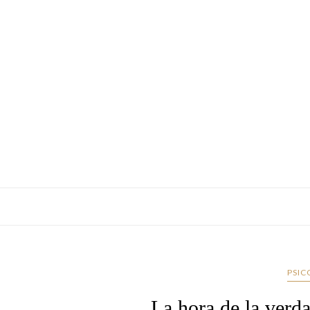
PSIC
La hora de la verd